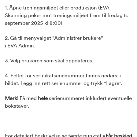
1. Åpne treningsmiljøet eller produksjon (
EVA
Skanning
peker mot treningsmiljøet frem til fredag 5.
september 2025 kl 8:00)
2. Gå til menyvalget "Administrer brukere"
i
EVA
Admin.
3. Velg brukeren som skal oppdateres.
4. Feltet for sertifikatserienummer finnes nederst i
bildet. Legg inn rett serienummer og trykk "Lagre".
Merk!
Få med
hele
serienummeret inkludert eventuelle
bokstaver.
For detaljert beskrivelse se første punktet «
Får beskjed