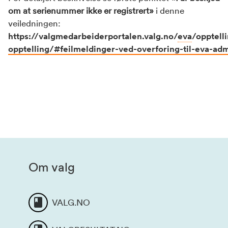
om at serienummer ikke er registrert»
i denne
veiledningen:
https://valgmedarbeiderportalen.valg.no/
eva
/opptell
opptelling/#feilmeldinger-ved-overforing-til-
eva
-ad
Om valg
VALG.NO