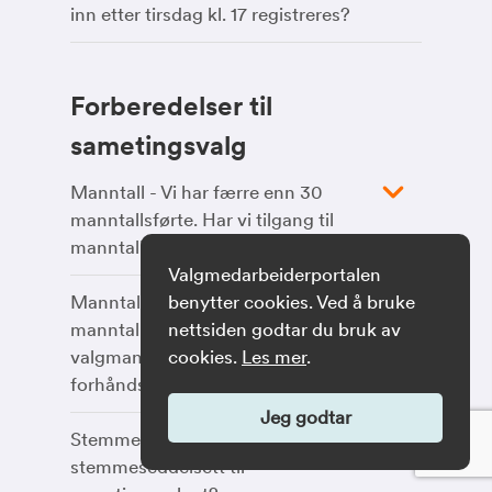
inn etter tirsdag kl. 17 registreres?
Forberedelser til
sametingsvalg
Manntall - Vi har færre enn 30
manntallsførte. Har vi tilgang til
manntallet?
Valgmedarbeiderportalen
Manntall - Vi har ingen
benytter cookies. Ved å bruke
manntallsførte i Sametingets
nettsiden godtar du bruk av
valgmanntall. Må vi likevel ta i mot
cookies.
Les mer
.
forhåndsstemmer?
Jeg godtar
Stemmesedler - Hvor finner jeg
stemmeseddelsett til