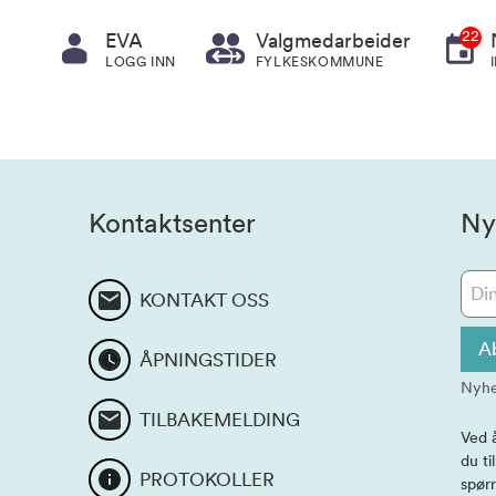
22
EVA
Valgmedarbeider
LOGG INN
FYLKESKOMMUNE
Kontaktsenter
Ny
KONTAKT OSS
A
ÅPNINGSTIDER
Nyhe
TILBAKEMELDING
Ved 
du ti
PROTOKOLLER
spørr