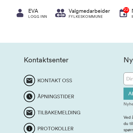
22
EVA
Valgmedarbeider
LOGG INN
FYLKESKOMMUNE
Kontaktsenter
Ny
KONTAKT OSS
A
ÅPNINGSTIDER
Nyhe
TILBAKEMELDING
Ved 
du ti
PROTOKOLLER
spørr