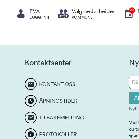
22
EVA
Valgmedarbeider
LOGG INN
KOMMUNE
Kontaktsenter
Ny
KONTAKT OSS
A
ÅPNINGSTIDER
Nyhe
TILBAKEMELDING
Ved 
du ti
PROTOKOLLER
spørr