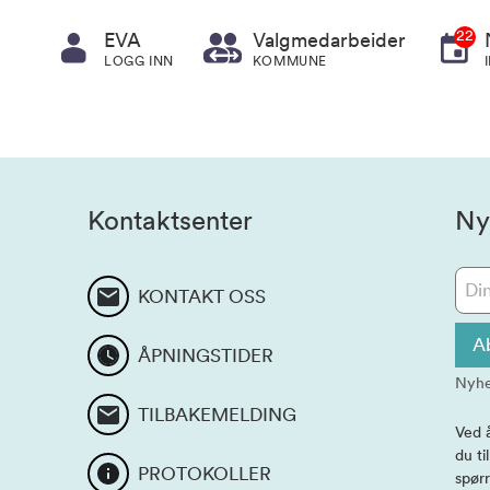
22
EVA
Valgmedarbeider
LOGG INN
KOMMUNE
Kontaktsenter
Ny
KONTAKT OSS
A
ÅPNINGSTIDER
Nyhe
TILBAKEMELDING
Ved 
du ti
PROTOKOLLER
spørr