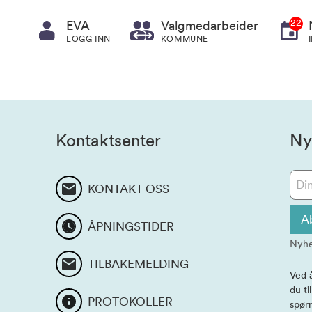
22
EVA
Valgmedarbeider
LOGG INN
KOMMUNE
Kontaktsenter
Ny
KONTAKT OSS
A
ÅPNINGSTIDER
Nyhe
TILBAKEMELDING
Ved 
du ti
PROTOKOLLER
spørr