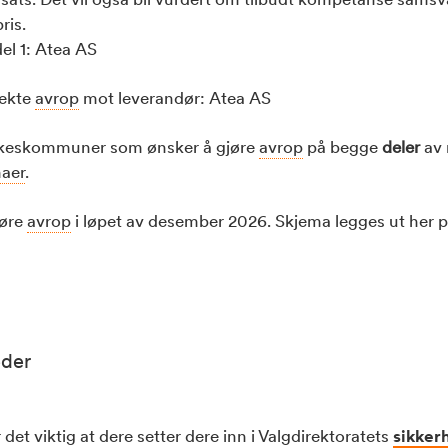
ris.
el 1: Atea AS
rekte
avrop
mot leverandør: Atea AS
keskommuner som ønsker å gjøre
avrop
på begge
deler
av 
aer
.
jøre
avrop
i løpet av desember 2026. Skjema legges ut her 
eder
 det viktig at dere setter dere inn i Valgdirektoratets
sikker