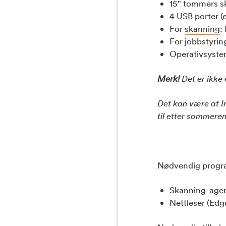
15" tommers s
4 USB porter (
For
skanning
:
For jobbstyring
Operativsystem
Merk!
Det er ikke
Det kan være at In
til etter sommeren
Nødvendig progr
Skanning
-age
Nettleser (Edg