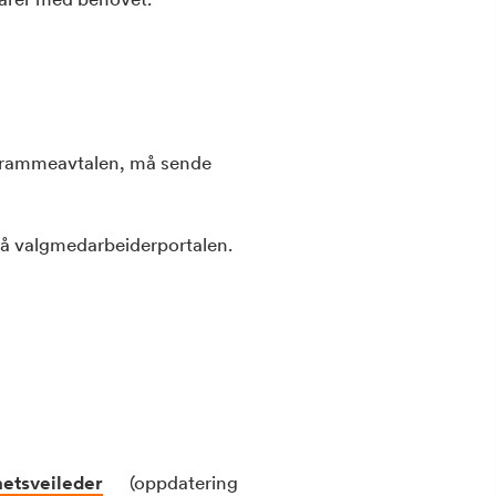
rammeavtalen, må sende
på valgmedarbeiderportalen.
hetsveileder
(oppdatering