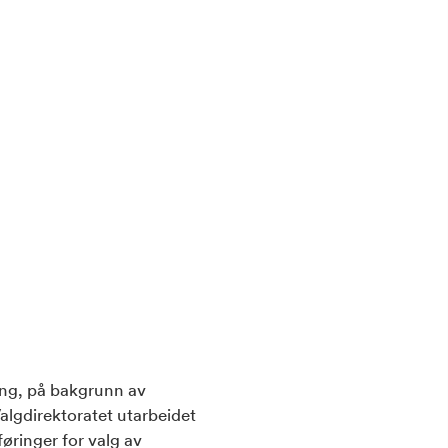
ling, på bakgrunn av
 Valgdirektoratet utarbeidet
føringer for valg av