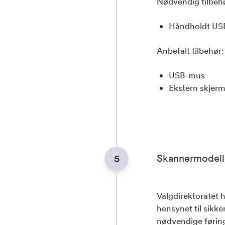
Nødvendig tilbeh
Håndholdt US
Anbefalt tilbehør:
USB-mus
Ekstern skjer
Skannermodell
5
Valgdirektoratet h
hensynet til sikke
nødvendige føring