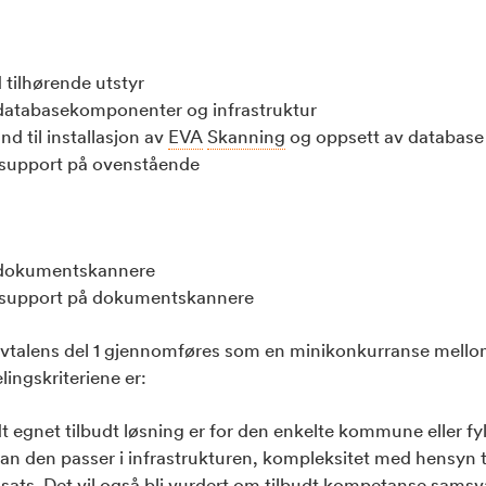
 tilhørende utstyr
 databasekomponenter og infrastruktur
d til installasjon av
EVA
Skanning
og oppsett av database 
-support på ovenstående
v dokumentskannere
e-support på dokumentskannere
talens del 1 gjennomføres som en minikonkurranse mellom
lingskriteriene er:
t egnet tilbudt løsning er for den enkelte kommune eller 
an den passer i infrastrukturen, kompleksitet med hensyn
sats. Det vil også bli vurdert om tilbudt kompetanse sams