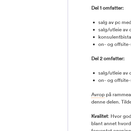
Del 1 omfatter:
salg av pc med
salg/utleie av
konsulentbistan
on- og offsite
Del 2 omfatter:
salg/utleie a
on- og offsit
Avrop
på rammeav
denne delen. Tilde
Kvalitet
: Hvor god
blant annet hvord
forventet egeninn