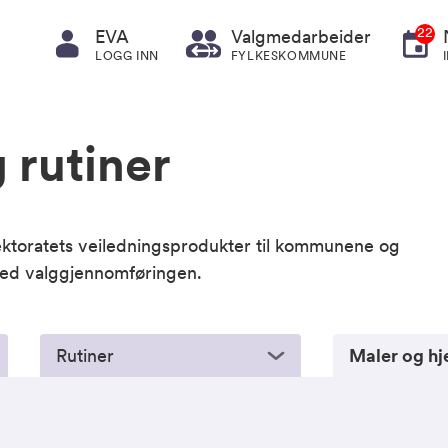
22
EVA
Valgmedarbeider
LOGG INN
FYLKESKOMMUNE
 rutiner
ektoratets veiledningsprodukter til kommunene og
med valggjennomføringen.
Rutiner
Maler og hj