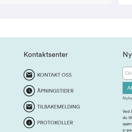
Kontaktsenter
Ny
KONTAKT OSS
A
ÅPNINGSTIDER
Nyhe
TILBAKEMELDING
Ved 
du ti
PROTOKOLLER
spørr
e-po