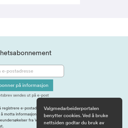
hetsabonnement
bonner på informasjon
tsbrev sendes ut på e-post
Valgmedarbeiderportalen
å registrere e-postadressen, samtykker
l å motta informasjon og eventuelle
benytter cookies. Ved å bruke
eundersøkelser fra Valgdirektoratet på
nettsiden godtar du bruk av
st.