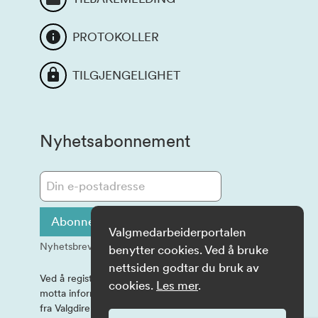
PROTOKOLLER
TILGJENGELIGHET
Nyhetsabonnement
Abonner på informasjon
Valgmedarbeiderportalen
Nyhetsbrev sendes ut på e-post
benytter cookies. Ved å bruke
nettsiden godtar du bruk av
Ved å registrere e-postadressen, samtykker du til å
cookies.
Les mer
.
motta informasjon og eventuelle spørreundersøkelser
fra Valgdirektoratet på e-post.