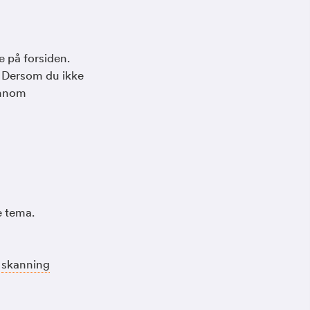
e på forsiden.
. Dersom du ikke
ennom
e tema.
å
skanning