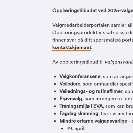
Opplæringstilbudet ved 2025-valge
Valgmedarbeiderportalen samler all v
Opplæringsprodukter skal spisse de
finner svar på ditt spørsmål på por
kontaktskjemaet
.
Av opplæringstilbud til
valgansvarl
Valgkonferansene
, som arranger
Veiledere
, som omhandler spesif
Veilednings- og rutinefilmer
, so
Prøvevalg
, som arrangeres i juni 
Treningsmiljø i
EVA
, som kan bru
Fagdag
skanning
, hvor vi invite
Mindre erfarne valgansvarlige
- 
29. april,