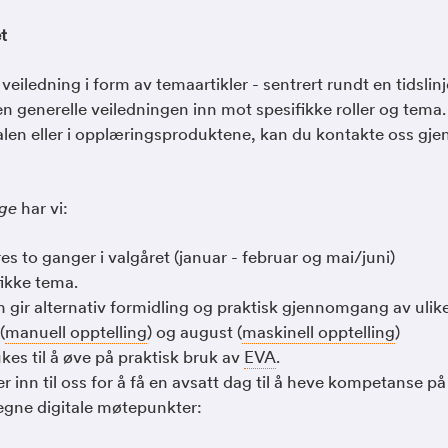
t
eiledning i form av temaartikler - sentrert rundt en tidslinj
n generelle veiledningen inn mot spesifikke roller og tema
talen eller i opplæringsproduktene, kan du kontakte oss gj
ige
har vi:
es to ganger i valgåret (januar - februar og mai/juni)
ikke tema.
m gir alternativ formidling og praktisk gjennomgang av ulik
(
manuell opptelling
) og august (
maskinell opptelling
)
kes til å øve på praktisk bruk av
EVA
.
rer inn til oss for å få en avsatt dag til å heve kompetanse p
egne digitale møtepunkter: