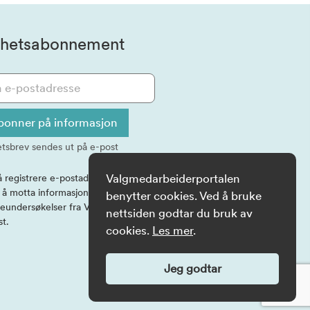
hetsabonnement
bonner på informasjon
tsbrev sendes ut på e-post
Valgmedarbeiderportalen
å registrere e-postadressen, samtykker
l å motta informasjon og eventuelle
benytter cookies. Ved å bruke
eundersøkelser fra Valgdirektoratet på
nettsiden godtar du bruk av
st.
cookies.
Les mer
.
Jeg godtar