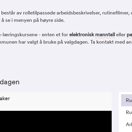
estår av rolletilpassede arbeidsbeskrivelser, rutinefilmer,
 å se i menyen på høyre side.
e-læringskursene - enten et for
elektronisk
manntall
eller
pa
unen har valgt å bruke på valgdagen. Ta kontakt med an
gdagen
aker
Ru
Ru
Ar