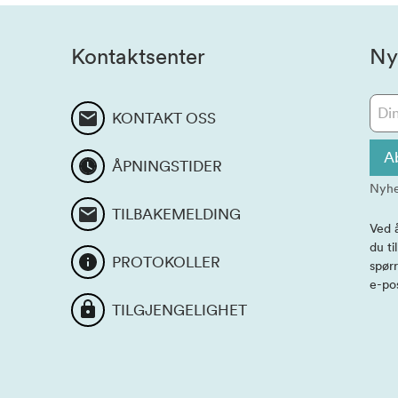
Kontaktsenter
Ny
KONTAKT OSS
A
ÅPNINGSTIDER
Nyhe
TILBAKEMELDING
Ved 
du ti
PROTOKOLLER
spørr
e-po
TILGJENGELIGHET