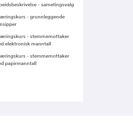
beidsbeskrivelse - sametingsvalg
læringskurs - grunnleggende
insipper
læringskurs - stemmemottaker
d elektronisk manntall
læringskurs - stemmemottaker
d papirmanntall