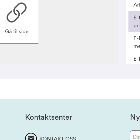
Ar
E-
pr
Gå til side
E-
me
E-
me
Kontaktsenter
Ny
KONTAKT OSS