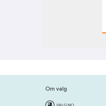
Om valg
VALG.NO