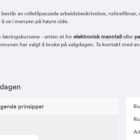
estår av rolletilpassede arbeidsbeskrivelser, rutinefilmer,
 å se i menyen på høyre side.
e-læringskursene - enten et for
elektronisk
manntall
eller
pa
unen har valgt å bruke på valgdagen. Ta kontakt med an
gdagen
ggende prinsipper
Ru
Ru
Ar