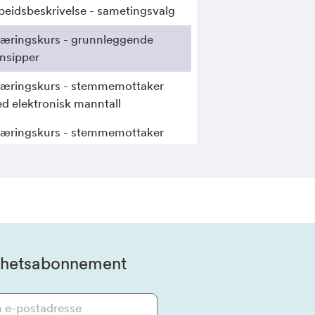
beidsbeskrivelse - sametingsvalg
læringskurs - grunnleggende
insipper
læringskurs - stemmemottaker
d elektronisk manntall
læringskurs - stemmemottaker
d papirmanntall
hetsabonnement